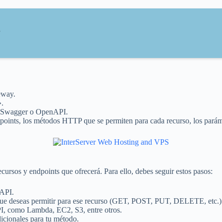
?
eway.
».
vo Swagger o OpenAPI.
dpoints, los métodos HTTP que se permiten para cada recurso, los paráme
ursos y endpoints que ofrecerá. Para ello, debes seguir estos pasos:
 API.
que deseas permitir para ese recurso (GET, POST, PUT, DELETE, etc.)
 API, como Lambda, EC2, S3, entre otros.
dicionales para tu método.