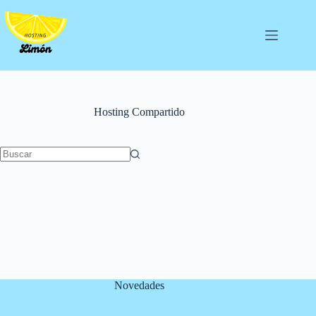
Saltar
al
contenido
Hosting Compartido
Sin
resultados
Novedades