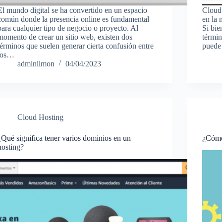
El mundo digital se ha convertido en un espacio
Cloud
común donde la presencia online es fundamental
en la 
para cualquier tipo de negocio o proyecto. Al
Si bie
momento de crear un sitio web, existen dos
térmi
términos que suelen generar cierta confusión entre
puede
los…
adminlimon
04/04/2023
Cloud Hosting
¿Qué significa tener varios dominios en un
¿Cómo 
hosting?